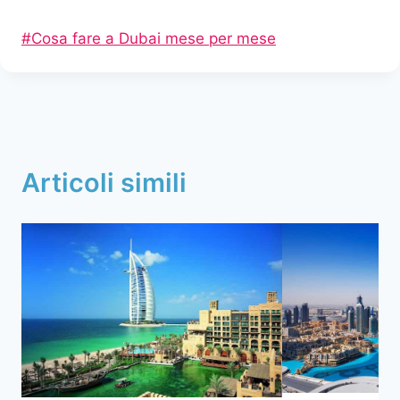
Tag
#
Cosa fare a Dubai mese per mese
articolo:
Articoli simili