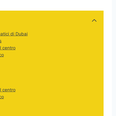
atici di Dubai
s
l centro
co
l centro
co