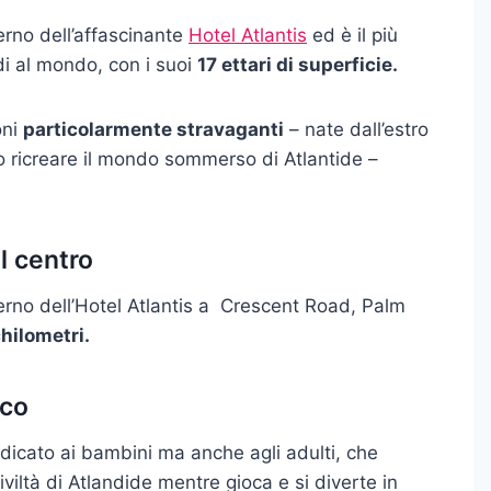
terno dell’affascinante
Hotel Atlantis
ed è il più
di al mondo, con i suoi
17 ettari di superficie.
oni
particolarmente stravaganti
– nate dall’estro
 ricreare il mondo sommerso di Atlantide –
l centro
nterno dell’Hotel Atlantis a Crescent Road, Palm
hilometri.
rco
icato ai bambini ma anche agli adulti, che
iviltà di Atlandide mentre gioca e si diverte in