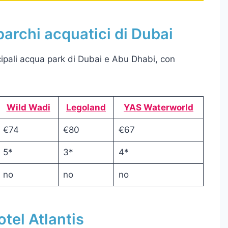
parchi acquatici di Dubai
pali acqua park di Dubai e Abu Dhabi, con
Wild Wadi
Legoland
YAS Waterworld
€74
€80
€67
5*
3*
4*
no
no
no
tel Atlantis