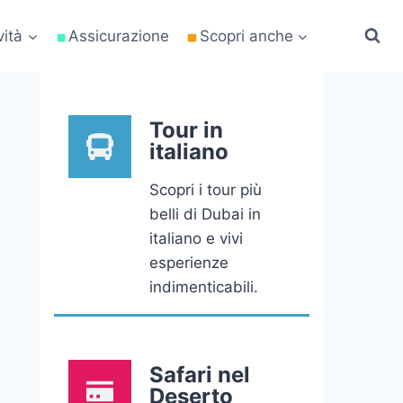
vità
Assicurazione
Scopri anche
Tour in
italiano
Scopri i tour più
belli di Dubai in
italiano e vivi
esperienze
indimenticabili.
Safari nel
Deserto