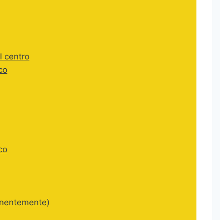
l centro
co
co
anentemente)