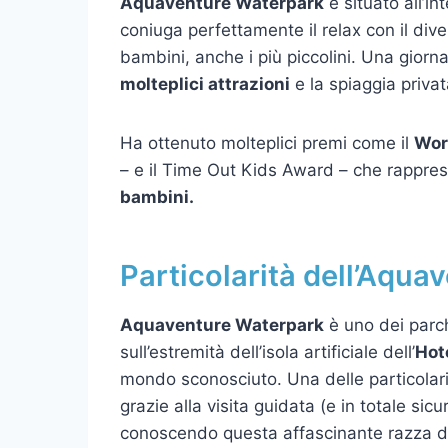
Aquaventure Waterpark
è situato all’i
coniuga perfettamente il relax con il dive
bambini, anche i più piccolini. Una giorna
molteplici attrazioni
e la spiaggia priva
Ha ottenuto molteplici premi come il
Wor
– e il Time Out Kids Award – che rappre
bambini.
Particolarità dell’Aqua
Aquaventure Waterpark
è uno dei parch
sull’estremità dell’isola artificiale dell’
Hot
mondo sconosciuto. Una delle particolar
grazie alla visita guidata (e in totale sic
conoscendo questa affascinante razza da