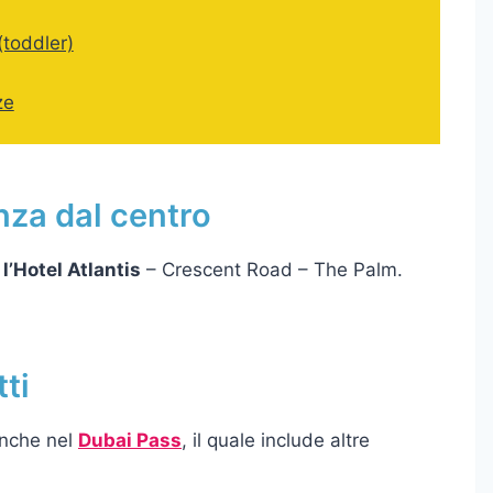
(toddler)
ze
nza dal centro
l’Hotel Atlantis
– Crescent Road – The Palm.
tti
 anche nel
Dubai Pass
, il quale include altre