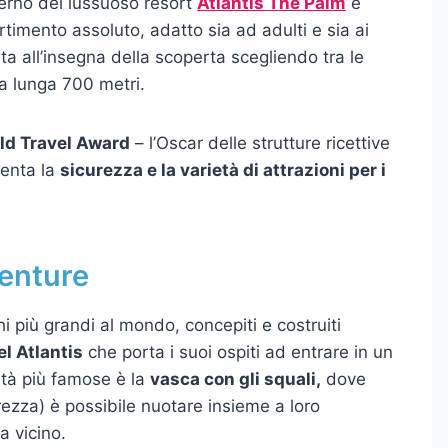
nterno del lussuoso resort
Atlantis The Palm
e
rtimento assoluto, adatto sia ad adulti e sia ai
ta all’insegna della scoperta scegliendo tra le
ta lunga 700 metri.
ld Travel Award
– l’Oscar delle strutture ricettive
senta la
sicurezza e la varietà di attrazioni per i
venture
i più grandi al mondo, concepiti e costruiti
el Atlantis
che porta i suoi ospiti ad entrare in un
ità più famose è la
vasca con gli squali,
dove
urezza) è possibile nuotare insieme a loro
 vicino.