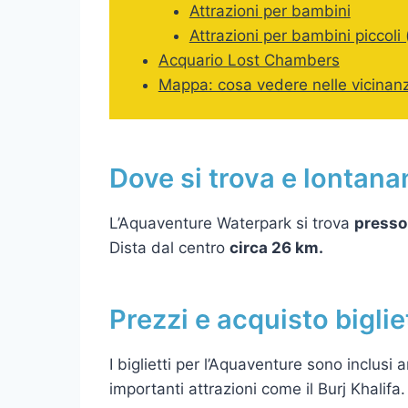
Attrazioni per bambini
Attrazioni per bambini piccoli 
Acquario Lost Chambers
Mappa: cosa vedere nelle vicinan
Dove si trova e lontana
L’Aquaventure Waterpark si trova
presso 
Dista dal centro
circa 26 km.
Prezzi e acquisto biglie
I biglietti per l’Aquaventure sono inclusi
importanti attrazioni come il Burj Khalifa.