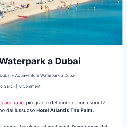
Waterpark a Dubai
 Dubai
»
Aquaventure Waterpark a Dubai
o Galici
6 Commenti
hi acquatici
più grandi del mondo, con i suoi 17
erno del lussuoso
Hotel Atlantis The Palm.
l nome, far vivere ai suoi ospiti l’esperienza del