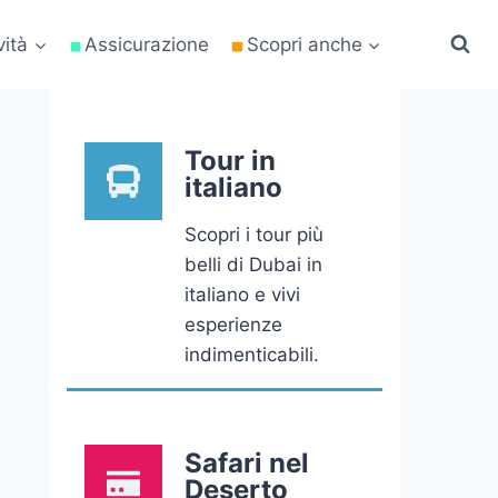
vità
Assicurazione
Scopri anche
Tour in
italiano
Scopri i tour più
belli di Dubai in
italiano e vivi
esperienze
indimenticabili.
Safari nel
Deserto