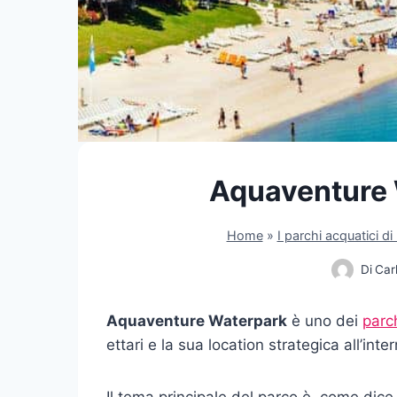
Aquaventure 
Home
»
I parchi acquatici di
Di
Carl
Aquaventure Waterpark
è uno dei
parc
ettari e la sua location strategica all’int
Il tema principale del parco è, come dice i