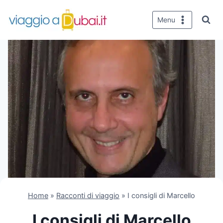
Salta
al
Menu
contenuto
Home
»
Racconti di viaggio
»
I consigli di Marcello
I consigli di Marcello