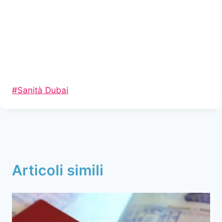
Tag
#
Sanità Dubai
articolo:
Articoli simili