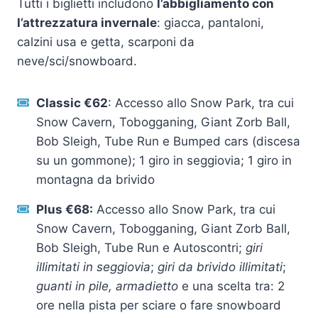
Tutti i biglietti includono
l’abbigliamento con
l’attrezzatura invernale
: giacca, pantaloni,
calzini usa e getta, scarponi da
neve/sci/snowboard.
Classic €62
: Accesso allo Snow Park, tra cui
Snow Cavern, Tobogganing, Giant Zorb Ball,
Bob Sleigh, Tube Run e Bumped cars (discesa
su un gommone); 1 giro in seggiovia; 1 giro in
montagna da brivido
Plus €68:
Accesso allo Snow Park, tra cui
Snow Cavern, Tobogganing, Giant Zorb Ball,
Bob Sleigh, Tube Run e Autoscontri;
giri
illimitati in seggiovia
;
giri da brivido illimitati
;
guanti in pile, armadietto
e una scelta tra: 2
ore nella pista per sciare o fare snowboard