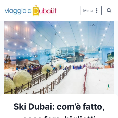
Salta
al
Menu
contenuto
Ski Dubai: com’è fatto,