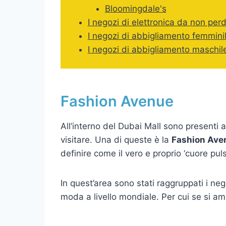
Bloomingdale's
I negozi di elettronica da non per
I negozi di abbigliamento femmini
I negozi di abbigliamento maschil
Fashion Avenue
All’interno del Dubai Mall sono presenti 
visitare. Una di queste è la
Fashion Ave
definire come il vero e proprio ‘cuore puls
In quest’area sono stati raggruppati i neg
moda a livello mondiale. Per cui se si ama