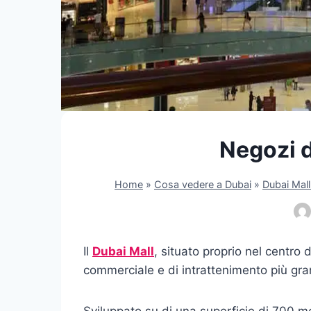
Negozi d
Home
»
Cosa vedere a Dubai
»
Dubai Mall
Il
Dubai Mall
, situato proprio nel centro 
commerciale e di intrattenimento più gra
Sviluppato su di una superficie di 700 me