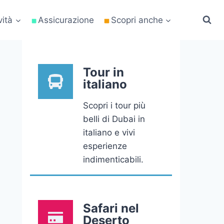
vità
Assicurazione
Scopri anche
Tour in
italiano
Scopri i tour più
belli di Dubai in
italiano e vivi
esperienze
indimenticabili.
Safari nel
Deserto