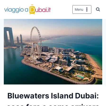
Salta
al
Menu
contenuto
Bluewaters Island Dubai: